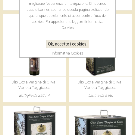
migliorare l’esperienza di navigazione. Chiudendo
Bottiglia da 750 ml.
Bottiglia da 500 ml.
questo banner, scorrendo questa pagina o cliccando
qualunque suo elemento si acconsente all’uso dei
cookies. Per approfondire leggere l’Informativa
Cookies
Ok, accetto i cookies.
Informativa Cookies
Olio Extra Vergine di Oliva -
Olio Extra Vergine di Oliva -
Varietà Taggiasca
Varietà Taggiasca
Bottiglia da 250 ml.
Lattina da 5 litri