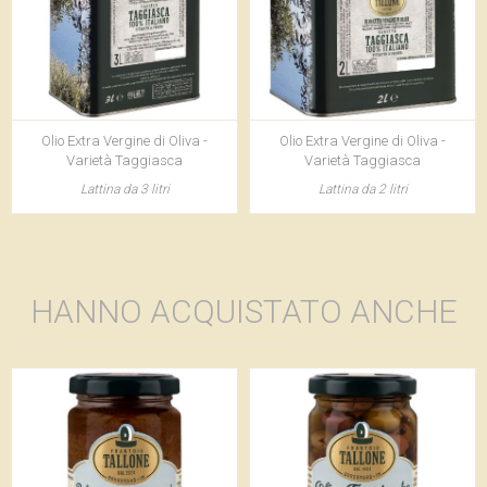
Olio Extra Vergine di Oliva -
Olio Extra Vergine di Oliva -
Varietà Taggiasca
Varietà Taggiasca
Lattina da 3 litri
Lattina da 2 litri
HANNO ACQUISTATO ANCHE