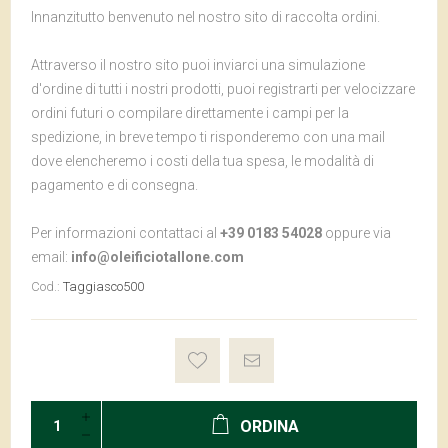
Innanzitutto benvenuto nel nostro sito di raccolta ordini.
Attraverso il nostro sito puoi inviarci una simulazione
d'ordine di tutti i nostri prodotti, puoi registrarti per velocizzare
ordini futuri o compilare direttamente i campi per la
spedizione, in breve tempo ti risponderemo con una mail
dove elencheremo i costi della tua spesa, le modalità di
pagamento e di consegna.
Per informazioni contattaci al
+39 0183 54028
oppure via
email:
info@oleificiotallone.com
Cod.:
Taggiasco500
ORDINA