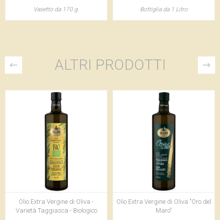
Vasetto da 170 g.
Bottiglia da 1 Litro
ALTRI PRODOTTI
Olio Extra Vergine di Oliva -
Olio Extra Vergine di Oliva "Oro del
Varietà Taggiasca - Biologico
Maro"