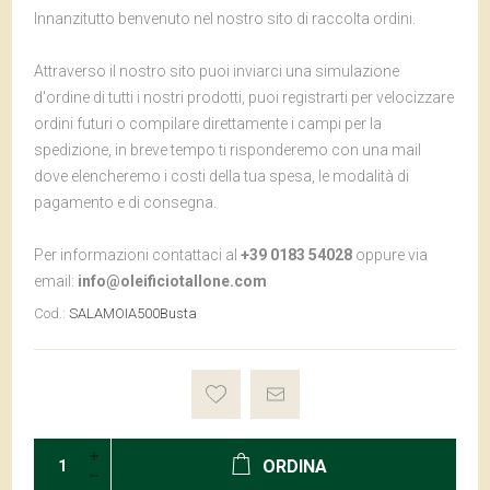
Innanzitutto benvenuto nel nostro sito di raccolta ordini.
Attraverso il nostro sito puoi inviarci una simulazione
d'ordine di tutti i nostri prodotti, puoi registrarti per velocizzare
ordini futuri o compilare direttamente i campi per la
spedizione, in breve tempo ti risponderemo con una mail
dove elencheremo i costi della tua spesa, le modalità di
pagamento e di consegna.
Per informazioni contattaci al
+39 0183 54028
oppure via
email:
info@oleificiotallone.com
Cod.:
SALAMOIA500Busta
ORDINA