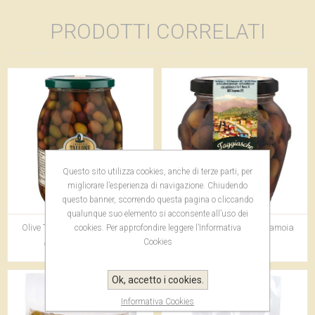
PRODOTTI CORRELATI
Questo sito utilizza cookies, anche di terze parti, per
migliorare l’esperienza di navigazione. Chiudendo
questo banner, scorrendo questa pagina o cliccando
qualunque suo elemento si acconsente all’uso dei
Olive Taggiasche in Salamoia
Olive Taggiasche in Salamoia
cookies. Per approfondire leggere l’Informativa
Cookies
Vasetto da 1062 ml.
Vasetto da 260 g.
Ok, accetto i cookies.
Informativa Cookies