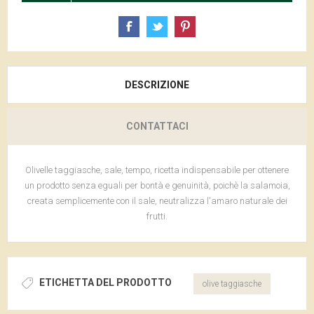
DESCRIZIONE
CONTATTACI
Olivelle taggiasche, sale, tempo, ricetta indispensabile per ottenere
un prodotto senza eguali per bontà e genuinità, poichè la salamoia,
creata semplicemente con il sale, neutralizza l'amaro naturale dei
frutti.
ETICHETTA DEL PRODOTTO
olive taggiasche